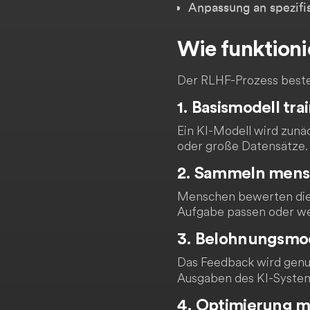
Anpassung an spezifi
Wie funktion
Der RLHF-Prozess besteh
1. Basismodell tra
Ein KI-Modell wird zunä
oder große Datensätze. 
2. Sammeln mens
Menschen bewerten die 
Aufgabe passen oder we
3. Belohnungsmod
Das Feedback wird genu
Ausgaben des KI-System
4. Optimierung m