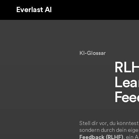
Everlast AI
KI-Glossar
RLH
Lea
Fee
Stell dir vor, du könntes
sondern durch dein eig
, ein 
Feedback (RLHF)