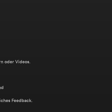
ern oder Videos.
nd
iches Feedback.