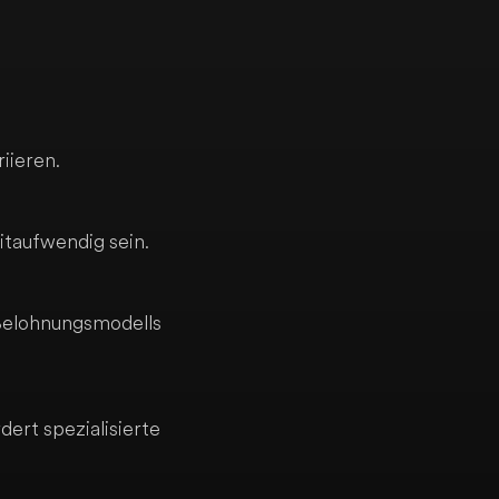
iieren.
taufwendig sein.
Belohnungsmodells
ert spezialisierte