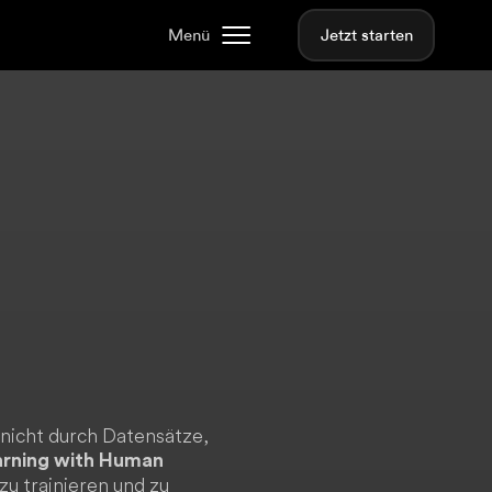
Menü
Jetzt starten
 – nicht durch Datensätze,
arning with Human
zu trainieren und zu