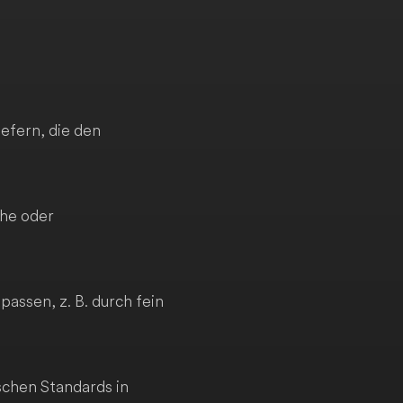
efern, die den
che oder
assen, z. B. durch fein
schen Standards in