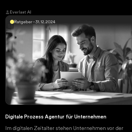
für hochwertige Inhalte. Der Zugang erfolgt über
ChatGPT Plus oder Pro, wobei Everlast AI mit einem
Everlast AI
deutschen Tutorial den optimalen Einstieg ermöglicht.
Ratgeber
–
31.12.2024
Digitale Prozess Agentur für Unternehmen
Im digitalen Zeitalter stehen Unternehmen vor der