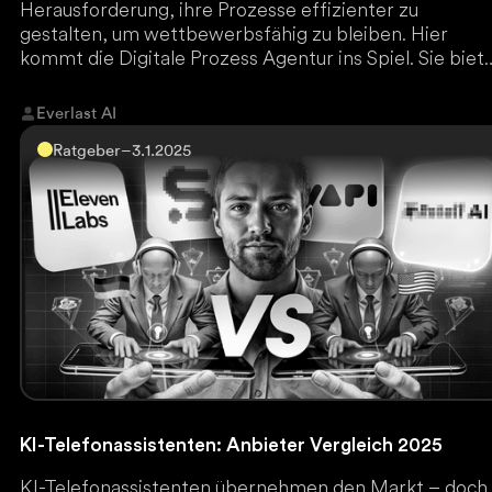
Herausforderung, ihre Prozesse effizienter zu
gestalten, um wettbewerbsfähig zu bleiben. Hier
kommt die Digitale Prozess Agentur ins Spiel. Sie biet
spezialisierte Dienstleistungen, um interne und exter
Abläufe zu optimieren, zu automatisieren und
Everlast AI
zukunftssicher zu machen.
Ratgeber
–
3.1.2025
KI-Telefonassistenten: Anbieter Vergleich 2025
KI-Telefonassistenten übernehmen den Markt – doch