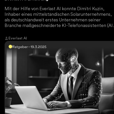
Mit der Hilfe von Everlast AI konnte Dimitri Kuzin,
Inhaber eines mittelständischen Solarunternehmens,
als deutschlandweit erstes Unternehmen seiner
Branche maßgeschneiderte KI-Telefonassistenten (AI
Voice Agents) implementieren, welche alte
Interessenten für die der Vertrieb keine Zeit hatte,
Everlast AI
reaktivieren und dadurch sechsstellige Umsätze
Ratgeber
–
19.3.2025
generieren.