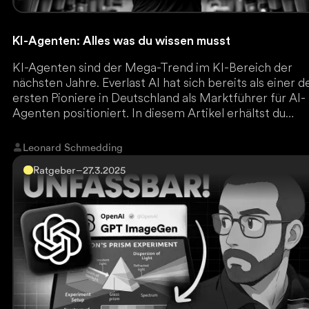
KI-Agenten: Alles was du wissen musst
KI-Agenten sind der Mega-Trend im KI-Bereich der
nächsten Jahre. Everlast AI hat sich bereits als einer d
ersten Pioniere in Deutschland als Marktführer für AI-
Agenten positioniert. In diesem Artikel erhältst du
einen umfassenden Überblick aus der Praxis, was KI-
Agenten wirklich sind und wie du davon profitierst.
Leonard Schmedding
Ratgeber
–
27.3.2025