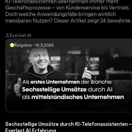
KI-Telefonassistenten übernehmen immer mehr
Geschäftsprozesse – von Kundenservice bis Vertrieb.
Doch welche Anwendungsfälle bringen wirklich
messbaren Nutzen? Dieser Artikel zeigt 24 bewährte
Use Cases, die Unternehmen sofort effizienter mache
Wer nicht frühzeitig automatisiert, verliert wertvolle
Everlast AI
Marktanteile. Jetzt lesen und die besten KI-Strategie
Ratgeber
–
15.3.2025
entdecken.
Sechsstellige Umsätze durch KI-Telefonassistenten –
Everlast AI Erfahrung