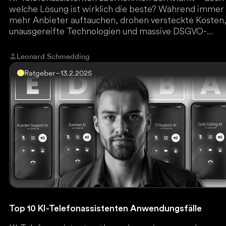
welche Lösung ist wirklich die beste? Während immer
mehr Anbieter auftauchen, drohen versteckte Kosten
unausgereifte Technologien und massive DSGVO-
Risiken. Everlast AI, Marktführer für KI-
Automatisierungen in Deutschland, hat als erster den
Leonard Schmedding
gesamten Markt durchleuchtet und zeigt, welche
Ratgeber
–
13.2.2025
Plattform wirklich funktioniert. Jetzt den ultimativen
Anbieter-Vergleich lesen und teure Fehlentscheidung
vermeiden!
Top 10 KI-Telefonassistenten Anwendungsfälle