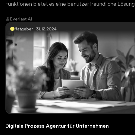
Funktionen bietet es eine benutzerfreundliche Lösung
für hochwertige Inhalte. Der Zugang erfolgt über
ChatGPT Plus oder Pro, wobei Everlast AI mit einem
Everlast AI
deutschen Tutorial den optimalen Einstieg ermöglicht.
Ratgeber
–
31.12.2024
Digitale Prozess Agentur für Unternehmen