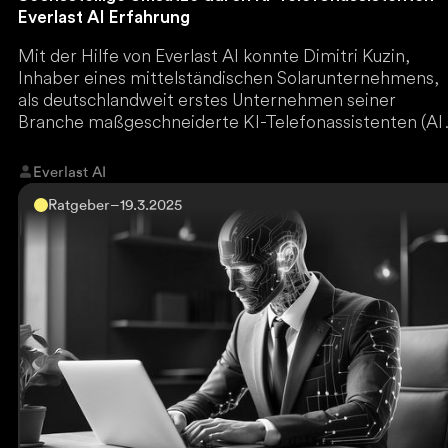
Everlast AI Erfahrung
Mit der Hilfe von Everlast AI konnte Dimitri Kuzin,
Inhaber eines mittelständischen Solarunternehmens,
als deutschlandweit erstes Unternehmen seiner
Branche maßgeschneiderte KI-Telefonassistenten (AI
Voice Agents) implementieren, welche alte
Interessenten für die der Vertrieb keine Zeit hatte,
Everlast AI
reaktivieren und dadurch sechsstellige Umsätze
Ratgeber
–
19.3.2025
generieren.