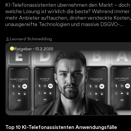
KI-Telefonassistenten übernehmen den Markt – doch
welche Lösung ist wirklich die beste? Während immer
mehr Anbieter auftauchen, drohen versteckte Kosten
unausgereifte Technologien und massive DSGVO-
Risiken. Everlast AI, Marktführer für KI-
Automatisierungen in Deutschland, hat als erster den
Leonard Schmedding
gesamten Markt durchleuchtet und zeigt, welche
Ratgeber
–
13.2.2025
Plattform wirklich funktioniert. Jetzt den ultimativen
Anbieter-Vergleich lesen und teure Fehlentscheidung
vermeiden!
Top 10 KI-Telefonassistenten Anwendungsfälle