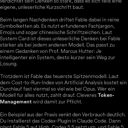
verdichtet sein Denken so stark, dass es sich teils eine
eigene, unleserliche Kurzschrift baut.
Beim langen Nachdenken driftet Fable dabei in reine
Symbolketten ab. Es nutzt erfundenen Fachjargon,
Emojis und sogar chinesische Schriftzeichen. Laut
System Card ist dieses unleserliche Denken bei Fable
stärker als bei jedem anderen Modell. Das passt zu
einem Gedanken von Prof. Marcus Hutter: Je
intelligenter ein System, desto kürzer sein Weg zur
Lösung.
Trotzdem ist Fable das teuerste Spitzenmodell. Laut
dem Cost-to-Run-Index von Artificial Analysis kostet ein
Durchlauf fast viermal so viel wie bei Opus. Wer ein
Modell für alles nutzt, zahlt drauf. Cleveres
Token-
wird damit zur Pflicht.
Management
Ein Beispiel aus der Praxis senkt den Verbrauch deutlich.
Du installierst das Codex-Plugin in Claude Code. Dann
plant Fable 5 auf High, Codex 5.5 setzt um, und Fable 5