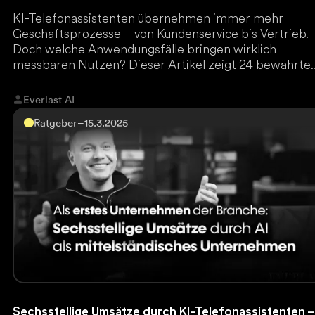
KI-Telefonassistenten übernehmen immer mehr
Geschäftsprozesse – von Kundenservice bis Vertrieb.
Doch welche Anwendungsfälle bringen wirklich
messbaren Nutzen? Dieser Artikel zeigt 24 bewährte
Use Cases, die Unternehmen sofort effizienter mache
Wer nicht frühzeitig automatisiert, verliert wertvolle
Everlast AI
Marktanteile. Jetzt lesen und die besten KI-Strategie
Ratgeber
–
15.3.2025
entdecken.
Sechsstellige Umsätze durch KI-Telefonassistenten –