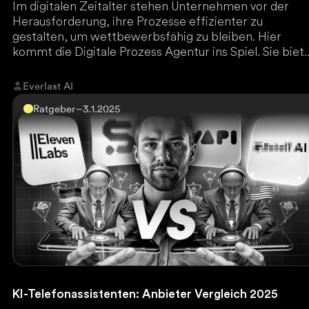
Im digitalen Zeitalter stehen Unternehmen vor der
Herausforderung, ihre Prozesse effizienter zu
gestalten, um wettbewerbsfähig zu bleiben. Hier
kommt die Digitale Prozess Agentur ins Spiel. Sie biet
spezialisierte Dienstleistungen, um interne und exter
Abläufe zu optimieren, zu automatisieren und
Everlast AI
zukunftssicher zu machen.
Ratgeber
–
3.1.2025
KI-Telefonassistenten: Anbieter Vergleich 2025