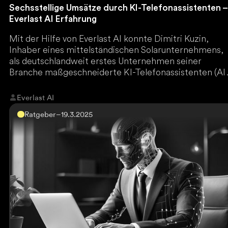
Sechsstellige Umsätze durch KI-Telefonassistenten –
Everlast AI Erfahrung
Mit der Hilfe von Everlast AI konnte Dimitri Kuzin,
Inhaber eines mittelständischen Solarunternehmens,
als deutschlandweit erstes Unternehmen seiner
Branche maßgeschneiderte KI-Telefonassistenten (AI
Voice Agents) implementieren, welche alte
Interessenten für die der Vertrieb keine Zeit hatte,
Everlast AI
reaktivieren und dadurch sechsstellige Umsätze
Ratgeber
–
19.3.2025
generieren.