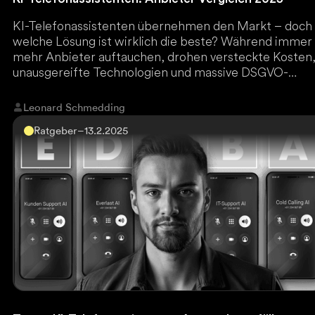
KI-Telefonassistenten übernehmen den Markt – doch
welche Lösung ist wirklich die beste? Während immer
mehr Anbieter auftauchen, drohen versteckte Kosten
unausgereifte Technologien und massive DSGVO-
Risiken. Everlast AI, Marktführer für KI-
Automatisierungen in Deutschland, hat als erster den
Leonard Schmedding
gesamten Markt durchleuchtet und zeigt, welche
Ratgeber
–
13.2.2025
Plattform wirklich funktioniert. Jetzt den ultimativen
Anbieter-Vergleich lesen und teure Fehlentscheidung
vermeiden!