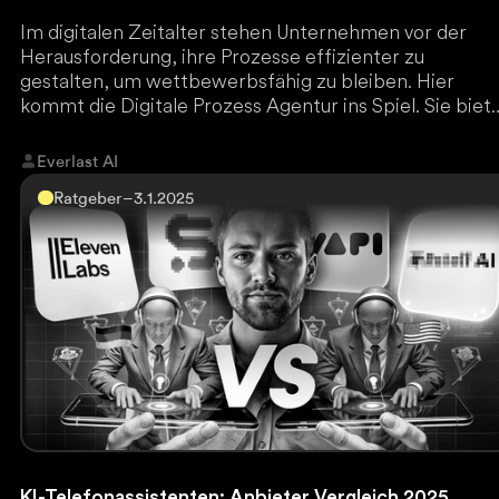
Im digitalen Zeitalter stehen Unternehmen vor der
Herausforderung, ihre Prozesse effizienter zu
gestalten, um wettbewerbsfähig zu bleiben. Hier
kommt die Digitale Prozess Agentur ins Spiel. Sie biet
spezialisierte Dienstleistungen, um interne und exter
Abläufe zu optimieren, zu automatisieren und
Everlast AI
zukunftssicher zu machen.
Ratgeber
–
3.1.2025
KI-Telefonassistenten: Anbieter Vergleich 2025