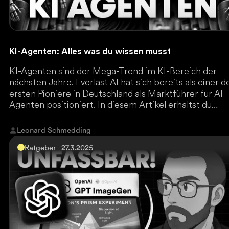
KI-Agenten: Alles was du wissen musst
KI-Agenten sind der Mega-Trend im KI-Bereich der
nächsten Jahre. Everlast AI hat sich bereits als einer d
ersten Pioniere in Deutschland als Marktführer für AI-
Agenten positioniert. In diesem Artikel erhältst du
einen umfassenden Überblick aus der Praxis, was KI-
Agenten wirklich sind und wie du davon profitierst.
Leonard Schmedding
Ratgeber
–
27.3.2025