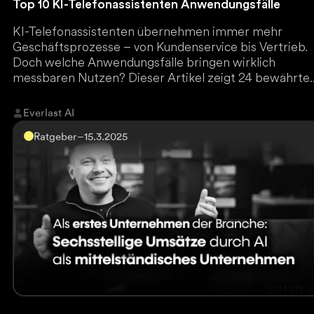
Top 10 KI-Telefonassistenten Anwendungsfälle
KI-Telefonassistenten übernehmen immer mehr
Geschäftsprozesse – von Kundenservice bis Vertrieb.
Doch welche Anwendungsfälle bringen wirklich
messbaren Nutzen? Dieser Artikel zeigt 24 bewährte
Use Cases, die Unternehmen sofort effizienter mache
Wer nicht frühzeitig automatisiert, verliert wertvolle
Everlast AI
Marktanteile. Jetzt lesen und die besten KI-Strategie
Ratgeber
–
15.3.2025
entdecken.