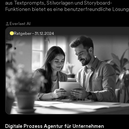
aus Textprompts, Stilvorlagen und Storyboard-
Funktionen bietet es eine benutzerfreundliche Lösung
für hochwertige Inhalte. Der Zugang erfolgt über
ChatGPT Plus oder Pro, wobei Everlast AI mit einem
Everlast AI
deutschen Tutorial den optimalen Einstieg ermöglicht.
Ratgeber
–
31.12.2024
Digitale Prozess Agentur für Unternehmen