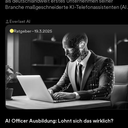
als deutschlandweit erstes Unternehmen seiner
Branche maßgeschneiderte KI-Telefonassistenten (AI
Voice Agents) implementieren, welche alte
Interessenten für die der Vertrieb keine Zeit hatte,
Everlast AI
reaktivieren und dadurch sechsstellige Umsätze
Ratgeber
–
19.3.2025
generieren.
AI Officer Ausbildung: Lohnt sich das wirklich?