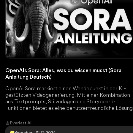
OpenAIs Sora: Alles, was du wissen musst (Sora
Anleitung Deutsch)
OpenAI Sora markiert einen Wendepunkt in der KI-
gestützten Videogenerierung. Mit einer Kombination
aus Textprompts, Stilvorlagen und Storyboard-
Funktionen bietet es eine benutzerfreundliche Lösung
für hochwertige Inhalte. Der Zugang erfolgt über
ChatGPT Plus oder Pro, wobei Everlast AI mit einem
Everlast AI
deutschen Tutorial den optimalen Einstieg ermöglicht.
Ratgeber
–
31.12.2024