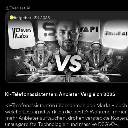
Abläufe zu optimieren, zu automatisieren und
Everlast AI
zukunftssicher zu machen.
Ratgeber
–
3.1.2025
KI-Telefonassistenten: Anbieter Vergleich 2025
KI-Telefonassistenten übernehmen den Markt – doch
welche Lösung ist wirklich die beste? Während immer
mehr Anbieter auftauchen, drohen versteckte Kosten
unausgereifte Technologien und massive DSGVO-