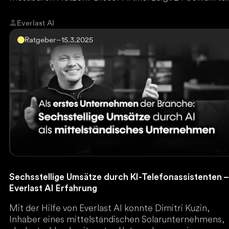
Use Cases, die Unternehmen sofort effizienter mache
Wer nicht frühzeitig automatisiert, verliert wertvolle
Everlast AI
Marktanteile. Jetzt lesen und die besten KI-Strategie
Ratgeber
–
15.3.2025
entdecken.
Sechsstellige Umsätze durch KI-Telefonassistenten –
Everlast AI Erfahrung
Mit der Hilfe von Everlast AI konnte Dimitri Kuzin,
Inhaber eines mittelständischen Solarunternehmens,