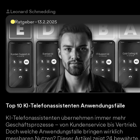
Risiken. Everlast AI, Marktführer für KI-
Automatisierungen in Deutschland, hat als erster den
Leonard Schmedding
gesamten Markt durchleuchtet und zeigt, welche
Ratgeber
–
13.2.2025
Plattform wirklich funktioniert. Jetzt den ultimativen
Anbieter-Vergleich lesen und teure Fehlentscheidung
vermeiden!
Top 10 KI-Telefonassistenten Anwendungsfälle
KI-Telefonassistenten übernehmen immer mehr
Geschäftsprozesse – von Kundenservice bis Vertrieb.
Doch welche Anwendungsfälle bringen wirklich
messbaren Nutzen? Dieser Artikel zeigt 24 bewährte